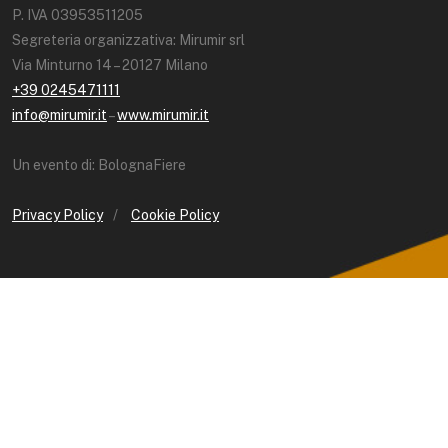
P. IVA 03953511205
Segreteria organizzativa: Mirumir srl
Via Minturno 14 – 20127 Milano
+39 0245471111
info@mirumir.it
–
www.mirumir.it
Un evento di: BolognaFiere
Privacy Policy
/
Cookie Policy